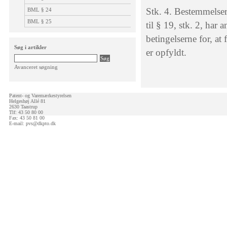
Stk. 4. Bestemmelser
BML § 24
BML § 25
til § 19, stk. 2, har
betingelserne for, at 
Søg i artikler
er opfyldt.
Avanceret søgning
Patent- og Varemærkestyrelsen
Helgeshøj Allé 81
2630 Taastrup
Tlf: 43 50 80 00
Fax: 43 50 81 00
E-mail:
pvs@dkpto.dk