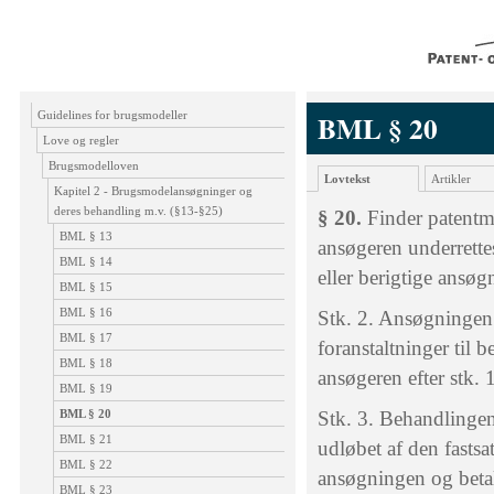
Guidelines for brugsmodeller
BML § 20
Love og regler
Brugsmodelloven
Lovtekst
Artikler
Kapitel 2 - Brugsmodelansøgninger og
deres behandling m.v. (§13-§25)
§ 20.
Finder patentmy
BML § 13
ansøgeren underrette
BML § 14
eller berigtige ansøg
BML § 15
BML § 16
Stk. 2. Ansøgningen 
BML § 17
foranstaltninger til 
BML § 18
ansøgeren efter stk.
BML § 19
BML § 20
Stk. 3. Behandlingen
BML § 21
udløbet af den fastsatt
BML § 22
ansøgningen og betal
BML § 23